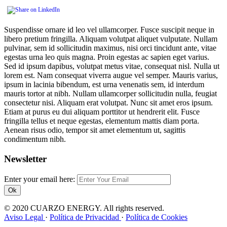
Suspendisse ornare id leo vel ullamcorper. Fusce suscipit neque in
libero pretium fringilla. Aliquam volutpat aliquet vulputate. Nullam
pulvinar, sem id sollicitudin maximus, nisi orci tincidunt ante, vitae
egestas urna leo quis magna. Proin egestas ac sapien eget varius.
Sed id ipsum dapibus, volutpat metus vitae, consequat nisl. Nulla ut
lorem est. Nam consequat viverra augue vel semper. Mauris varius,
ipsum in lacinia bibendum, est urna venenatis sem, id interdum
mauris tortor at nibh. Nullam ullamcorper sollicitudin nulla, feugiat
consectetur nisi. Aliquam erat volutpat. Nunc sit amet eros ipsum.
Etiam at purus eu dui aliquam porttitor ut hendrerit elit. Fusce
fringilla tellus et neque egestas, elementum mattis diam porta.
Aenean risus odio, tempor sit amet elementum ut, sagittis
condimentum nibh.
Newsletter
Enter your email here:
Ok
© 2020 CUARZO ENERGY. All rights reserved.
Aviso Legal
·
Política de Privacidad
·
Política de Cookies