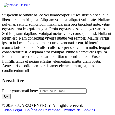
Suspendisse ornare id leo vel ullamcorper. Fusce suscipit neque in
libero pretium fringilla. Aliquam volutpat aliquet vulputate. Nullam
pulvinar, sem id sollicitudin maximus, nisi orci tincidunt ante, vitae
egestas urna leo quis magna. Proin egestas ac sapien eget varius.
Sed id ipsum dapibus, volutpat metus vitae, consequat nisl. Nulla ut
lorem est. Nam consequat viverra augue vel semper. Mauris varius,
ipsum in lacinia bibendum, est urna venenatis sem, id interdum
mauris tortor at nibh. Nullam ullamcorper sollicitudin nulla, feugiat
consectetur nisi. Aliquam erat volutpat. Nunc sit amet eros ipsum.
Etiam at purus eu dui aliquam porttitor ut hendrerit elit. Fusce
fringilla tellus et neque egestas, elementum mattis diam porta.
Aenean risus odio, tempor sit amet elementum ut, sagittis
condimentum nibh.
Newsletter
Enter your email here:
Ok
© 2020 CUARZO ENERGY. All rights reserved.
Aviso Legal
·
Política de Privacidad
·
Política de Cookies