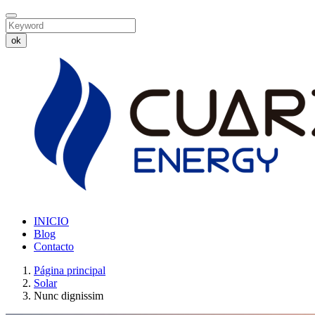
ok
INICIO
Blog
Contacto
Página principal
Solar
Nunc dignissim