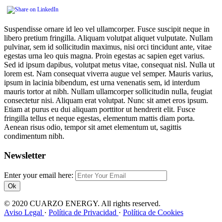
Suspendisse ornare id leo vel ullamcorper. Fusce suscipit neque in
libero pretium fringilla. Aliquam volutpat aliquet vulputate. Nullam
pulvinar, sem id sollicitudin maximus, nisi orci tincidunt ante, vitae
egestas urna leo quis magna. Proin egestas ac sapien eget varius.
Sed id ipsum dapibus, volutpat metus vitae, consequat nisl. Nulla ut
lorem est. Nam consequat viverra augue vel semper. Mauris varius,
ipsum in lacinia bibendum, est urna venenatis sem, id interdum
mauris tortor at nibh. Nullam ullamcorper sollicitudin nulla, feugiat
consectetur nisi. Aliquam erat volutpat. Nunc sit amet eros ipsum.
Etiam at purus eu dui aliquam porttitor ut hendrerit elit. Fusce
fringilla tellus et neque egestas, elementum mattis diam porta.
Aenean risus odio, tempor sit amet elementum ut, sagittis
condimentum nibh.
Newsletter
Enter your email here:
Ok
© 2020 CUARZO ENERGY. All rights reserved.
Aviso Legal
·
Política de Privacidad
·
Política de Cookies