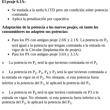
El peaje 6.1A:
Se traslada a la tarifa 6.1TD pero sin condición sobre potencia
contratada
Aplica la penalización por capacitiva
Adaptación de la potencia a los nuevos peajes, en tanto los
consumidores no adapten sus potencias:
Para los PS con antiguo peaje 2.0X y 2.1X: La potencia en P
2
será igual a la potencia que tengan contratada a la entrada en
vigor de la Circular (Implantación de peajes).
Para los PS con antiguo peaje 3.0A y 3.1A:
o La potencia en P
será la que tuvieran contratada en el P
1
1
o La potencia en P
, P
, P
y P
será la que tuvieran contratada a
2
3
4
5
la entrada en vigor en el P
. No obstante, si esta potencia fuera
2
inferior a la potencia del P
, le aplicará la potencia del P
.
1
1
o La potencia en P
será la que tuviera contratada en P3 a la
6
entrada en vigor. No obstante, si esta potencia fuera inferior a la
potencia del P
, le aplicará la potencia del P
.
5
5